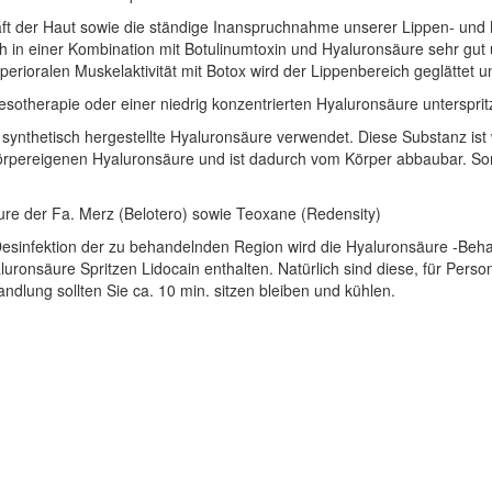
kraft der Haut sowie die ständige Inanspruchnahme unserer Lippen- und
h in einer Kombination mit Botulinumtoxin und Hyaluronsäure sehr gut 
 perioralen Muskelaktivität mit Botox wird der Lippenbereich geglättet
esotherapie oder einer niedrig konzentrierten Hyaluronsäure untersprit
e, synthetisch hergestellte Hyaluronsäure verwendet. Diese Substanz ist 
körpereigenen Hyaluronsäure und ist dadurch vom Körper abbaubar. S
äure der Fa. Merz (Belotero) sowie Teoxane (Redensity)
Desinfektion der zu behandelnden Region wird die Hyaluronsäure -Beh
luronsäure Spritzen Lidocain enthalten. Natürlich sind diese, für Pers
handlung sollten Sie ca. 10 min. sitzen bleiben und kühlen.