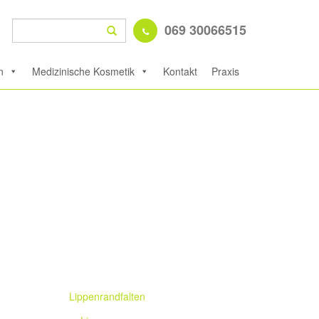
Suche
069 30066515
Search
nach:
n
Medizinische Kosmetik
Kontakt
Praxis
Lippenrandfalten