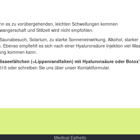
nn es zu vorübergehenden, leichten Schwellungen kommen
gerschaft und Stillzeit wird nicht empfohlen.
n Saunabesuch, Solarium, zu starke Sonneneinwirkung, Alkohol, starker
. Ebenso empfiehlt es sich nach einer Hyaluronsäure Injektion viel Wa
ltung kommen kann.
lisseefältchen (=Lippenrandfalten) mit Hyaluronsäure oder Botox
15 oder schreiben Sie uns über unser Kontaktformular.
Medical Esthetic