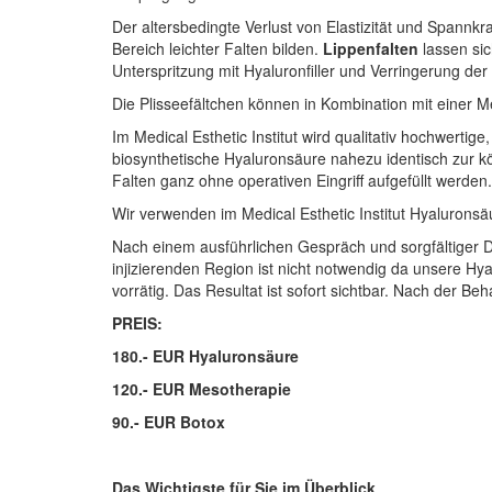
Der altersbedingte Verlust von Elastizität und Spann
Bereich leichter Falten bilden.
Lippenfalten
lassen sic
Unterspritzung mit Hyaluronfiller und Verringerung der
Die Plisseefältchen können in Kombination mit einer M
Im Medical Esthetic Institut wird qualitativ hochwertig
biosynthetische Hyaluronsäure nahezu identisch zur 
Falten ganz ohne operativen Eingriff aufgefüllt werden.
Wir verwenden im Medical Esthetic Institut Hyalurons
Nach einem ausführlichen Gespräch und sorgfältiger 
injizierenden Region ist nicht notwendig da unsere Hya
vorrätig. Das Resultat ist sofort sichtbar. Nach der Be
PREIS:
180.- EUR Hyaluronsäure
120.- EUR Mesotherapie
90.- EUR Botox
Das Wichtigste für Sie im Überblick