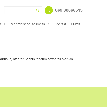
Suche
069 30066515
Search
nach:
n
Medizinische Kosmetik
Kontakt
Praxis
nabusus, starker Koffeinkonsum sowie zu starkes