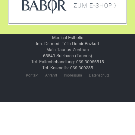
Medical Esthetic
Inh. Dr. med. Tülin Demir-Bozkurt
Main-Taunus-Zentrum
65843 Sulzbach (Taunus)
Tel. Faltenbehandlung: 069 30066515
Tel. Kosmetik: 069 309285
Kontakt
Anfahrt
Impressum
Datenschutz