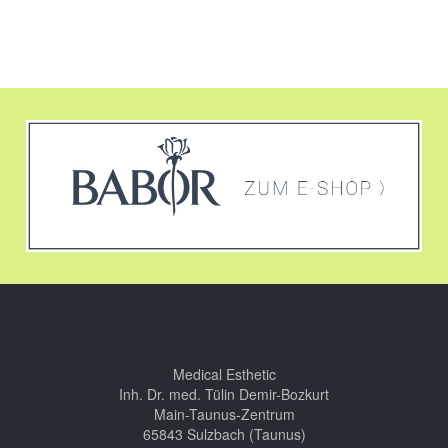
Medical Esthetic
Inh. Dr. med. Tülin Demir-Bozkurt
Main-Taunus-Zentrum
65843 Sulzbach (Taunus)